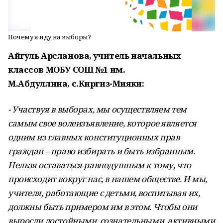
Почему я иду на выборы?
Айгуль Арсланова
,
учитель начальных
классов
МОБУ СОШ №1 им.
М.Абдуллина,
с.Киргиз-Мияки:
- Участвуя в выборах, мы осуществляем тем
самым свое волеизъявление, которое является
одним из главных конституционных прав
граждан – право избирать и быть избранным.
Нельзя оставаться равнодушным к тому, что
происходит вокруг нас, в нашем обществе. И мы,
учителя, работающие с детьми, воспитывая их,
должны быть примером им в этом. Чтобы они
выросли достойными, сознательными, активными