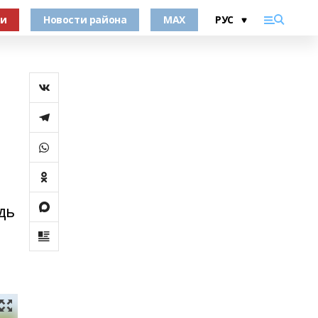
ки
Новости района
MAX
дь