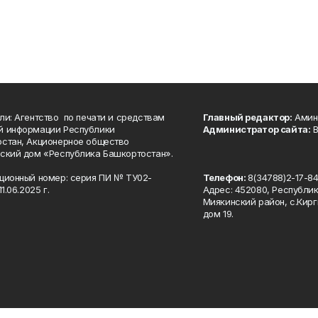
ли: Агентство по печати и средствам
Главный редактор:
Амине
й информации Республики
Администратор сайта:
В
стан, Акционерное общество
ский дом «Республика Башкортостан».
ционный номер: серия ПИ № ТУ02-
Телефон:
8(34788)2-17-8
1.06.2025 г.
Адрес: 452080, Республи
Миякинский район, с.Кирг
дом 19.