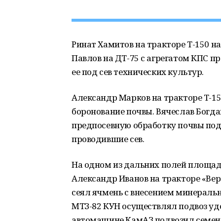
Ринат Хамитов на тракторе Т-150 н
Павлов на ДТ-75 с агрегатом КПС 
ее под сев технических культур.
Александр Марков на тракторе Т-15
боронование почвы. Вячеслав Богдан
предпосевную обработку почвы под
проводившие сев.
На одном из дальних полей площад
Александр Иванов на тракторе «Вер
сеял ячмень с внесением минеральн
МТЗ-82 КУН осуществлял подвоз удо
автомашине КамАЗ подвозил семен