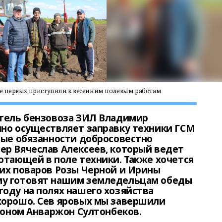
ле первых приступили к весенним полевым работам
итель бензовоза ЗИЛ Владимир
нно осуществляет заправку техники ГСМ
ные обязанности добросовестно
ер Вячеслав Алексеев, который ведет
отающей в поле техники. Также хочется
их поваров Розы Черной и Ирины
му готовят нашим земледельцам обеды
оду на полях нашего хозяйства
хорошо. Сев яровых мы завершили
гроном Анваржон Султонбеков.