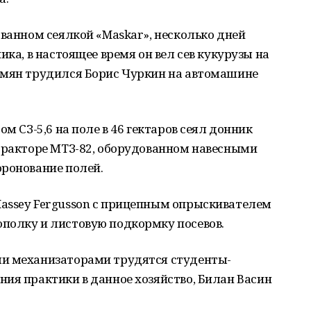
ованном сеялкой «Maskar», несколько дней
ика, в настоящее время он вел сев кукурузы на
емян трудился Борис Чуркин на автомашине
ом СЗ-5,6 на поле в 46 гектаров сеял донник
 тракторе МТЗ-82, оборудованном навесными
оронование полей.
assey Fergusson с прицепным опрыскивателем
полку и листовую подкормку посевов.
ми механизаторами трудятся студенты-
ия практики в данное хозяйство, Билан Васин