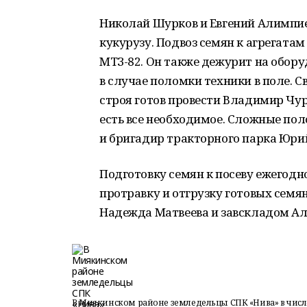
Николай Шурков и Евгений Алимпиев
кукурузу. Подвоз семян к агрегата
МТЗ-82. Он также дежурит на обор
в случае поломки техники в поле. 
строя готов провести Владимир Чур
есть все необходимое. Сложные по
и бригадир тракторного парка Юри
Подготовку семян к посеву ежегодн
протравку и отгрузку готовых семян
Надежда Матвеева и завскладом Ал
В Миякинском районе земледельцы СПК «Нива» в чис