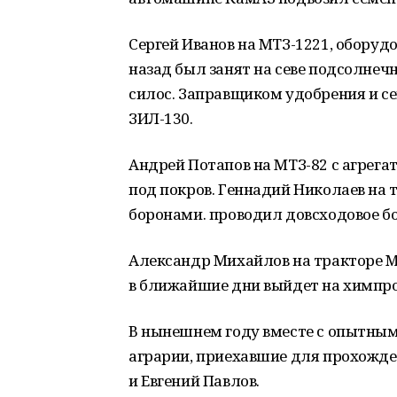
Сергей Иванов на МТЗ-1221, оборуд
назад был занят на севе подсолнечн
силос. Заправщиком удобрения и с
ЗИЛ-130.
Андрей Потапов на МТЗ-82 с агрегат
под покров. Геннадий Николаев на
боронами. проводил довсходовое б
Александр Михайлов на тракторе M
в ближайшие дни выйдет на химпро
В нынешнем году вместе с опытны
аграрии, приехавшие для прохожден
и Евгений Павлов.