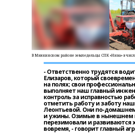
В Миякинском районе земледельцы СПК «Нива» в чис
- Ответственно трудятся вод
Елизаров, который своевреме
на полях; свои профессиональ
выполняет наш главный инжен
контроль за исправностью раб
отметить работу и заботу наш
Леонтьевой. Они по-домашне
и ужины. Озимые в нынешнем г
перезимовали и развиваются 
вовремя, - говорит главный а