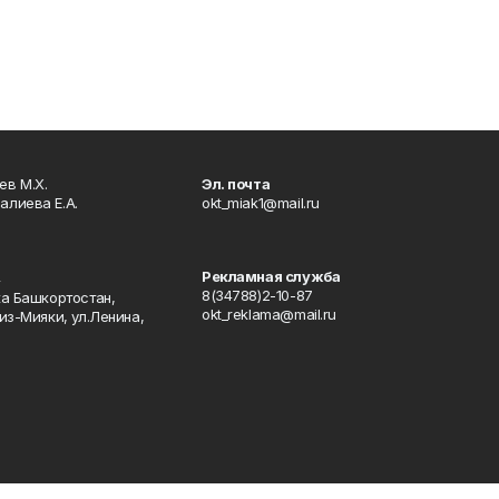
в М.Х.
Эл. почта
алиева Е.А.
okt_miak1@mail.ru
Рекламная служба
4
8(34788)2-10-87
ка Башкортостан,
okt_reklama@mail.ru
из-Мияки, ул.Ленина,