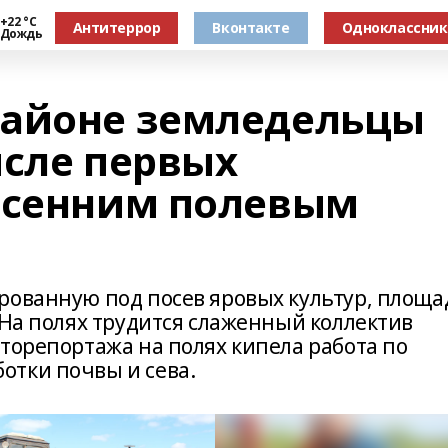
+22 °С
Антитеррор
Вконтакте
Одноклассни
Дождь
районе земледельцы
исле первых
есенним полевым
рованную под посев яровых культур, площа
 На полях трудится слаженный коллектив
торепортажа на полях кипела работа по
отки почвы и сева.