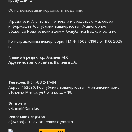
продукции 12+
Об использовании персональных данных
Учредители: Агентство по печати и средствам массовой
информации Республики Башкортостан, Акционерное
общество Издательский дом «Республика Башкортостан».
Регистрационный номер: серия ПИ № ТУ02-01869 от 11.06.2025
г.
Главный редактор:
Аминев М.Х.
Администратор сайта:
Валиева Е.А.
Телефон:
8(34788)2-17-84
Адрес: 452080, Республика Башкортостан, Миякинский район,
с.Киргиз-Мияки, ул.Ленина, дом 19.
Эл. почта
okt_miak1@mail.ru
Рекламная служба
8(34788)2-10-87 okt_reklama@mail.ru