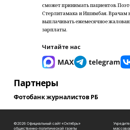
сможет принимать пациентов. Поэт
Стерлитамака и Ишимбая. Врачам 
выплачивать ежемесячное жалование
зарплаты.
Читайте нас
Партнеры
Фотобанк журналистов РБ
©2026 Официальный сайт «Октябрь»
Учредите
общественно-политической газеты
массово