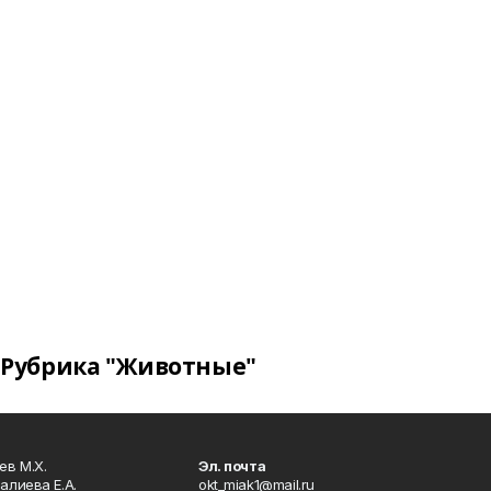
Рубрика "Животные"
в М.Х.
Эл. почта
алиева Е.А.
okt_miak1@mail.ru