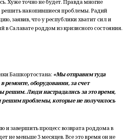
ь. Хуже точно не будет. Правда многие
о решить накопившиеся проблемы. Радий
ию, заявив, что у республики хватит сил и
 в Салавате роддом из кризисного состояния.
лики Башкортостана:
«Мы отправим туда
в ремонте, оборудовании, за счет
 решим. Люди настрадались за это время,
 решим проблемы, которые не получилось
ю и завершить процесс возврата роддома в
ет не меньше 3 месяцев. Все это время он не