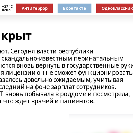
+27 °С
Антитеррор
Вконтакте
Одноклассни
Ясно
акрыт
оют. Сегодня власти республики
о скандально-известным перинатальным
тся вновь вернуть в государственные руки
я лицензии он не сможет функционировать
казалось довольно ожидаемым, учитывая
оследний на фоне зарплат сотрудников.
Т вновь побывала в роддоме и посмотрела,
 что ждет врачей и пациентов.