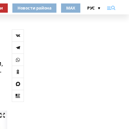
ки
Новости района
MAX
,
.