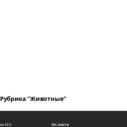
Рубрика "Животные"
в М.Х.
Эл. почта