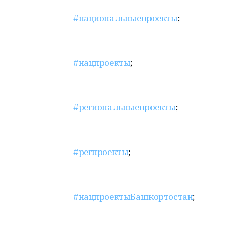
#национальныепроекты
;
#нацпроекты
;
#региональныепроекты
;
#регпроекты
;
#нацпроектыБашкортостан
;