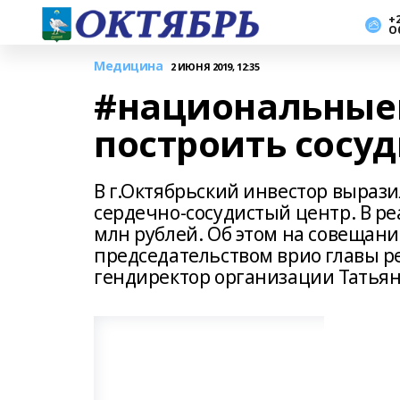
+2
О
Медицина
2 ИЮНЯ 2019, 12:35
#национальные
построить сосу
В г.Октябрьский инвестор выраз
сердечно-сосудистый центр. В р
млн рублей. Об этом на совещани
председательством врио главы р
гендиректор организации Татья