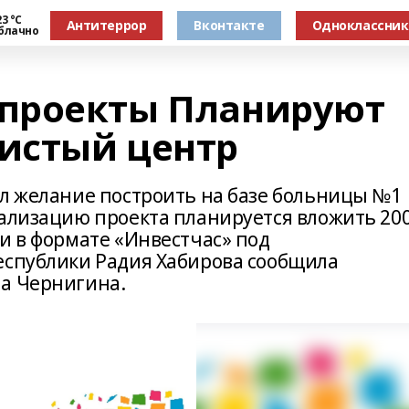
3 °С
Антитеррор
Вконтакте
Одноклассни
блачно
проекты Планируют
дистый центр
ил желание построить на базе больницы №1
еализацию проекта планируется вложить 20
и в формате «Инвестчас» под
еспублики Радия Хабирова сообщила
на Чернигина.