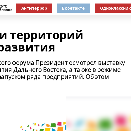
6 °С
Антитеррор
Вконтакте
Одноклассни
блачно
и территорий
развития
кого форума Президент осмотрел выставку
ия Дальнего Востока, а также в режиме
апуском ряда предприятий. Об этом